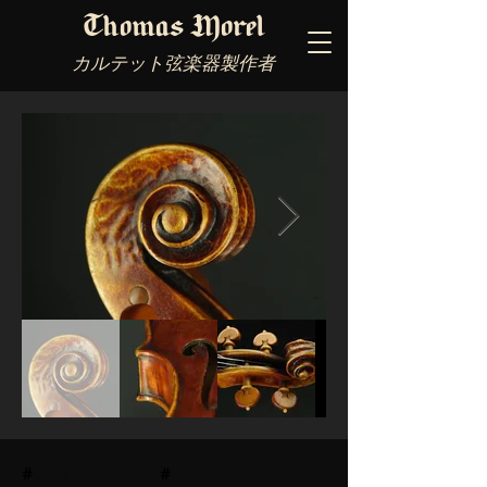
Thomas Morel
カルテット弦楽器製作者
#
morel violins maker
#