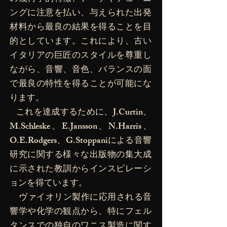
ングに注意を払い、与えられた出発
材料から最良の結果を得ることを目
的としています。これにより、古い
イタリアの巨匠のスタイルを尊重し
ながら、音響、音色、バランスの面
で最良の特性を得ることが可能にな
ります。
これを達成するために、J.Curtin、
M.Schleske、E.Jansson、N.Harris、
O.E.Rodgers、G.Stoppaniによる音響
研究に関する様々な出版物の集大成
に示された教訓からインスピレーシ
ョンを得ています。
ヴァイオリン製作に応用される音
響学や化学の観点から、特にフェル
タンスでの独自のワニス製造に関す