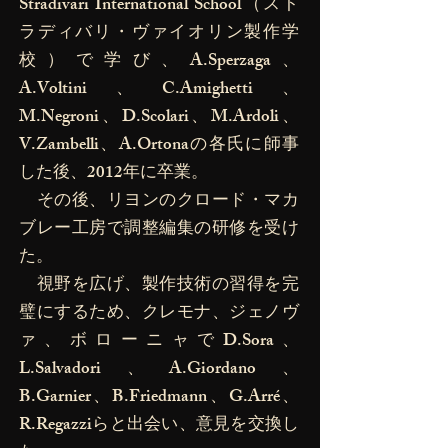
Stradivari International School（スト
ラディバリ・ヴァイオリン製作学
校）で学び、A.Sperzaga、
A.Voltini、C.Amighetti、
M.Negroni、D.Scolari、M.Ardoli、
V.Zambelli、A.Ortonaの各氏に師事
した後、2012年に卒業。
その後、リヨンのクロード・マカ
ブレー工房で調整編集の研修を受け
た。
視野を広げ、製作技術の習得を完
璧にするため、クレモナ、ジェノヴ
ァ、ボローニャでD.Sora、
L.Salvadori、A.Giordano、
B.Garnier、B.Friedmann、G.Arré、
R.Regazziらと出会い、意見を交換し