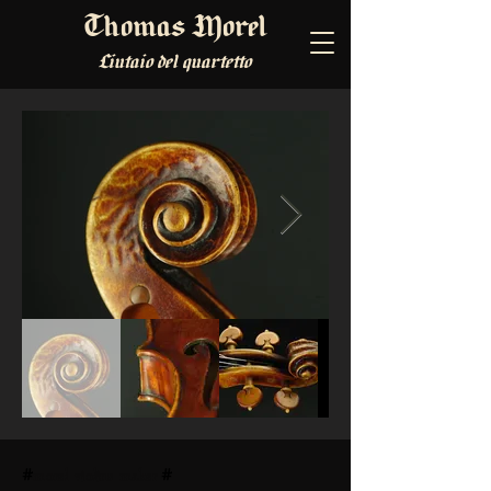
Thomas Morel
Liutaio del quartetto
#
morel violins maker
#