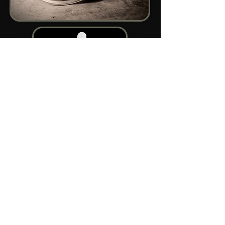
Distinzioni
Ha partecipato al XII° Concorso
Internazionale di Liuteria ANLAI di
Pisogne nel 2021, dove ha ottenuto il 2°